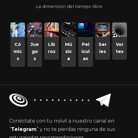
La dimensión del tiempo libre
Có
Jue
Lib
Mú
Pel
Ser
Vor
mic
go
ros
sic
ícul
ies
tex
s
s
a
as
Conéctate con tu móvil a nuestro canal en
“
Telegram
” y no te pierdas ninguna de sus
estupendas recomendaciones.