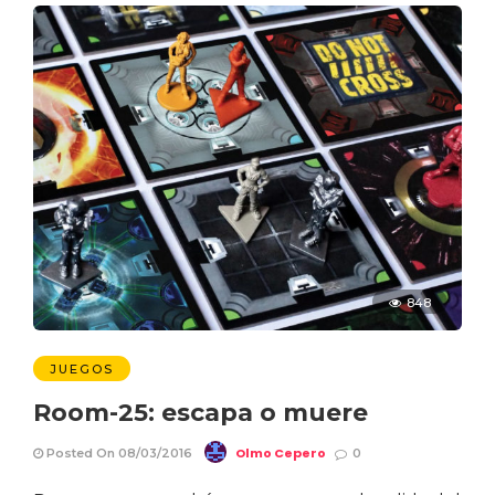
848
JUEGOS
Room-25: escapa o muere
Olmo Cepero
Posted On 08/03/2016
0