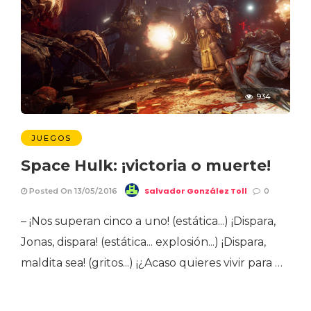
934
JUEGOS
Space Hulk: ¡victoria o muerte!
Salvador González Toll
Posted On 13/05/2016
0
– ¡Nos superan cinco a uno! (estática...) ¡Dispara,
Jonas, dispara! (estática... explosión...) ¡Dispara,
maldita sea! (gritos...) ¡¿Acaso quieres vivir para …