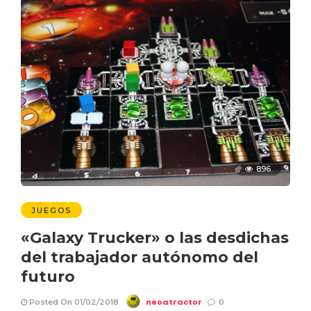
896
JUEGOS
«Galaxy Trucker» o las desdichas
del trabajador autónomo del
futuro
neoatractor
Posted On 01/02/2018
0