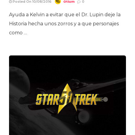
Otium
Posted On 10/08/2016
0
Ayuda a Kelvin a evitar que el Dr. Lupin deje la
Historia hecha unos zorros y a que personajes
como …