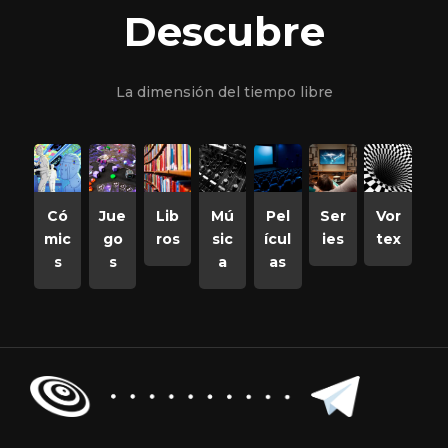
Descubre
La dimensión del tiempo libre
Có
Jue
Lib
Mú
Pel
Ser
Vor
mic
go
ros
sic
ícul
ies
tex
s
s
a
as