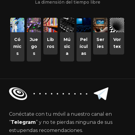
La dimensión del tiempo libre
Có
Jue
Lib
Mú
Pel
Ser
Vor
mic
go
ros
sic
ícul
ies
tex
s
s
a
as
Conéctate con tu móvil a nuestro canal en
“
Telegram
” y no te pierdas ninguna de sus
estupendas recomendaciones.