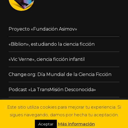
Proyecto «Fundación Asimov»
«Biblion», estudiando la ciencia ficción
«Vic Verne», ciencia ficción infantil
Change.org: Día Mundial de la Ciencia Ficción
Podcast «La TransMisión Desconocida»
Este sitio utiliza cookies para mejorar tu experiencia. Si
sigues navegando, damos por hecha tu aceptación.
Más información
Aceptar
Otium Magazine
es una inicativa del proyecto "
Fundación Asimov"
|