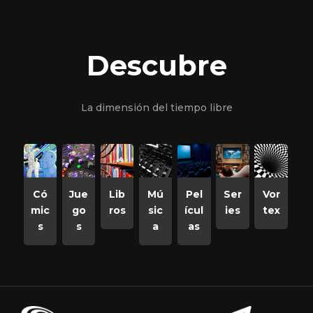
Descubre
La dimensión del tiempo libre
Có
Jue
Lib
Mú
Pel
Ser
Vor
mic
go
ros
sic
ícul
ies
tex
s
s
a
as