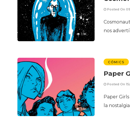
Posted On 0
Cosmonauta 
nos advertí
1.1K
CÓMICS
Paper G
Posted On 15
Paper Girls
la nostalgia
1.3K