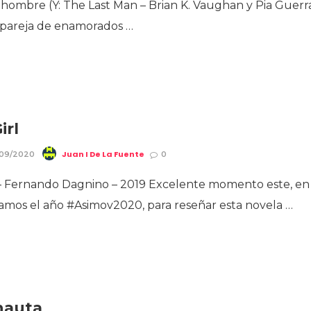
o hombre (Y: The Last Man – Brian K. Vaughan y Pia Guerr
pareja de enamorados …
irl
Juan I De La Fuente
/09/2020
0
 – Fernando Dagnino – 2019 Excelente momento este, en
amos el año #Asimov2020, para reseñar esta novela …
nauta