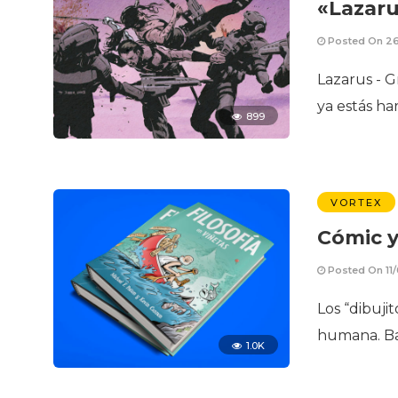
«Lazaru
Posted On 26
Lazarus - G
ya estás har
899
VORTEX
Cómic y
Posted On 11
Los “dibuji
humana. Ba
1.0K