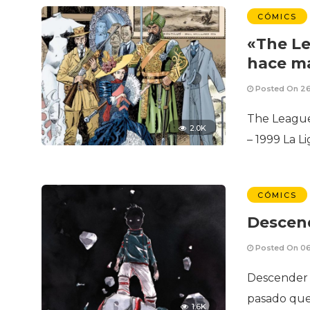
CÓMICS
«The Le
hace má
Posted On 26
The League
2.0K
– 1999 La L
CÓMICS
Descen
Posted On 06
Descender 
pasado que,
1.6K