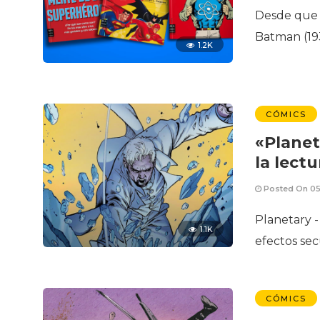
Desde que 
Batman (193
1.2K
CÓMICS
«Planet
la lectu
Posted On 05
Planetary -
1.1K
efectos se
CÓMICS