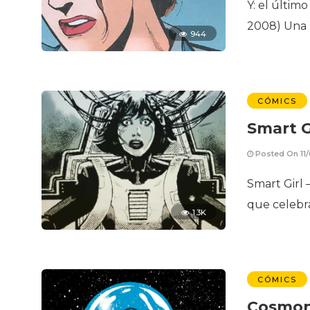
Y: el últim
2008) Una 
944
CÓMICS
Smart G
Posted On 11
Smart Girl
que celebr
1.3K
CÓMICS
Cosmo