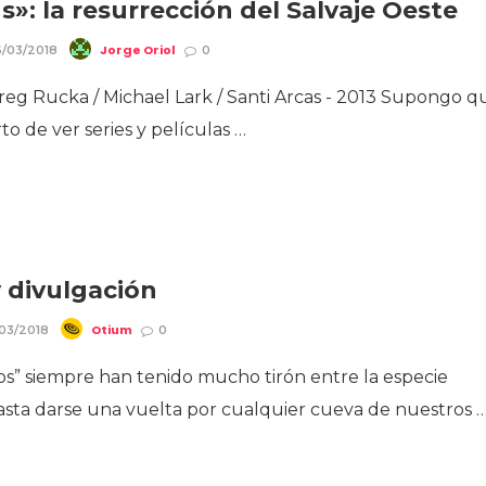
s»: la resurrección del Salvaje Oeste
Jorge Oriol
/03/2018
0
reg Rucka / Michael Lark / Santi Arcas - 2013 Supongo q
to de ver series y películas …
 divulgación
Otium
/03/2018
0
tos” siempre han tenido mucho tirón entre la especie
sta darse una vuelta por cualquier cueva de nuestros 