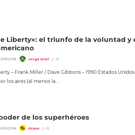
 Liberty»: el triunfo de la voluntad y 
americano
Jorge Oriol
/09/2018
0
erty – Frank Miller / Dave Gibbons – 1990 Estados Unidos
or los aires (al menos la …
 poder de los superhéroes
Otium
/09/2018
0