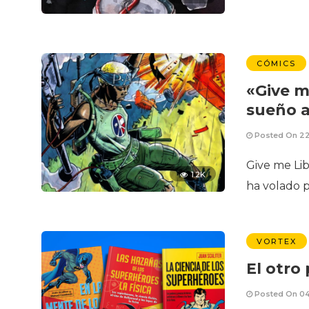
CÓMICS
«Give me
sueño 
Posted On 22
Give me Lib
1.2K
ha volado p
VORTEX
El otro
Posted On 04