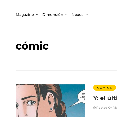
Magazine
Dimensión
Nexos
cómic
CÓMICS
Y: el ú
Posted On 15