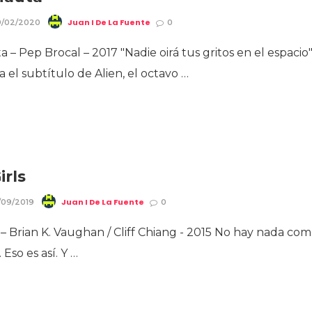
Juan I De La Fuente
9/02/2020
0
– Pep Brocal – 2017 "Nadie oirá tus gritos en el espacio
a el subtítulo de Alien, el octavo …
irls
Juan I De La Fuente
/09/2019
0
 – Brian K. Vaughan / Cliff Chiang - 2015 No hay nada co
. Eso es así. Y …