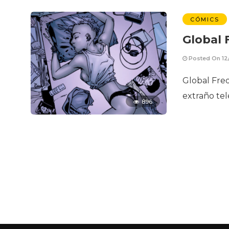
CÓMICS
Global 
Posted On 12
Global Freq
extraño tel
896