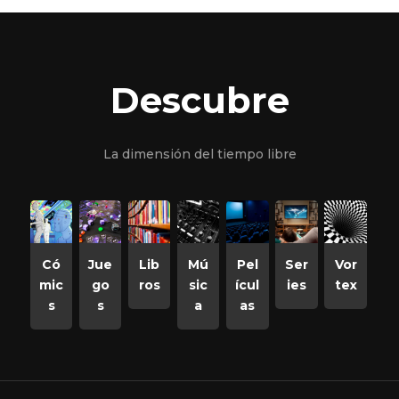
Descubre
La dimensión del tiempo libre
Có
Jue
Lib
Mú
Pel
Ser
Vor
mic
go
ros
sic
ícul
ies
tex
s
s
a
as