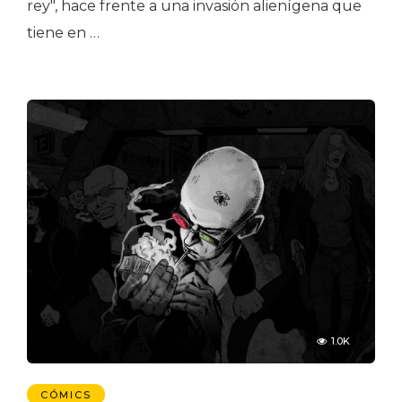
rey", hace frente a una invasión alienígena que
tiene en …
1.0K
CÓMICS