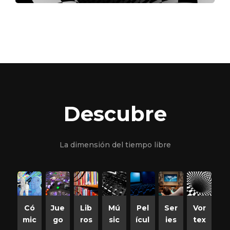
Descubre
La dimensión del tiempo libre
Có
Jue
Lib
Mú
Pel
Ser
Vor
mic
go
ros
sic
ícul
ies
tex