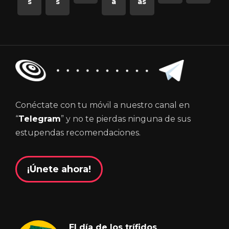
s
s
a
as
Conéctate con tu móvil a nuestro canal en
“
Telegram
” y no te pierdas ninguna de sus
estupendas recomendaciones.
¡Únete ahora!
El día de los trífidos