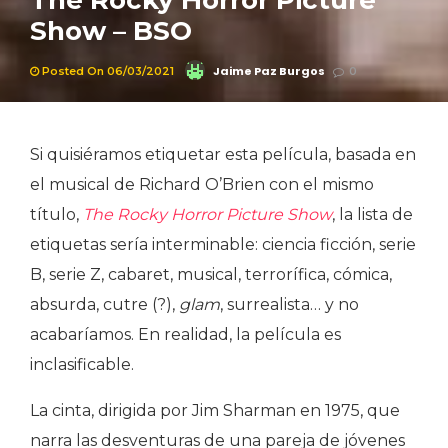
The Rocky Horror Picture
Show – BSO
Jaime Paz Burgos
Posted On 06/03/2021
0
Si quisiéramos etiquetar esta película, basada en
el musical de Richard O’Brien con el mismo
título,
The Rocky Horror Picture Show
, la lista de
etiquetas sería interminable: ciencia ficción, serie
B, serie Z, cabaret, musical, terrorífica, cómica,
absurda, cutre (?),
glam
, surrealista… y no
acabaríamos. En realidad, la película es
inclasificable.
La cinta, dirigida por Jim Sharman en 1975, que
narra las desventuras de una pareja de jóvenes