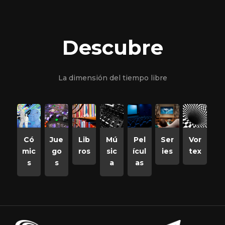
Descubre
La dimensión del tiempo libre
Có
Jue
Lib
Mú
Pel
Ser
Vor
mic
go
ros
sic
ícul
ies
tex
s
s
a
as