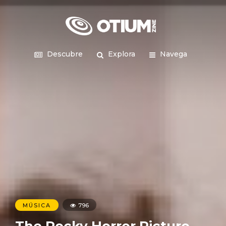
Descubre
Explora
Navega
MÚSICA
796