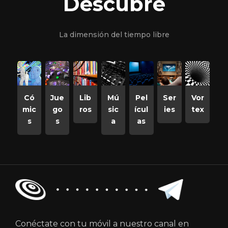
Descubre
La dimensión del tiempo libre
Có
Jue
Lib
Mú
Pel
Ser
Vor
mic
go
ros
sic
ícul
ies
tex
s
s
a
as
Conéctate con tu móvil a nuestro canal en