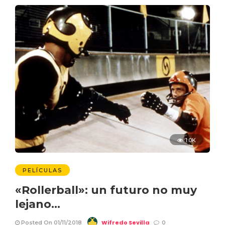
1.0K
PELÍCULAS
«Rollerball»: un futuro no muy
lejano…
Wifredo Sevilla
Posted On 01/11/2018
0