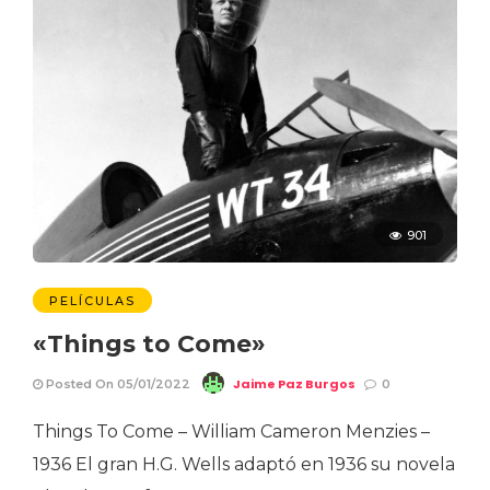
901
PELÍCULAS
«Things to Come»
Jaime Paz Burgos
Posted On 05/01/2022
0
Things To Come – William Cameron Menzies –
1936 El gran H.G. Wells adaptó en 1936 su novela