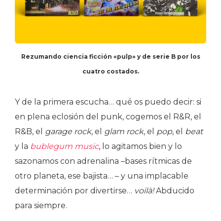
Rezumando ciencia ficción «pulp» y de serie B por los
cuatro costados.
Y de la primera escucha… qué os puedo decir: si
en plena eclosión del punk, cogemos el R&R, el
R&B, el
garage rock
, el
glam rock
, el
pop
, el
beat
y la
bublegum music
, lo agitamos bien y lo
sazonamos con adrenalina –bases rítmicas de
otro planeta, ese bajista… – y una implacable
determinación por divertirse…
voilà!
Abducido
para siempre.