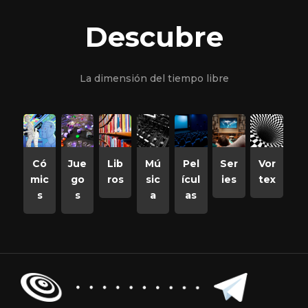
Descubre
La dimensión del tiempo libre
Có
Jue
Lib
Mú
Pel
Ser
Vor
mic
go
ros
sic
ícul
ies
tex
s
s
a
as