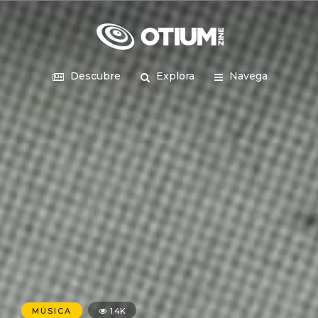
Descubre
Explora
Navega
MÚSICA
1.4K