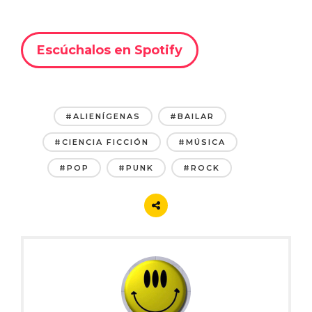
Escúchalos en Spotify
#ALIENÍGENAS
#BAILAR
#CIENCIA FICCIÓN
#MÚSICA
#POP
#PUNK
#ROCK