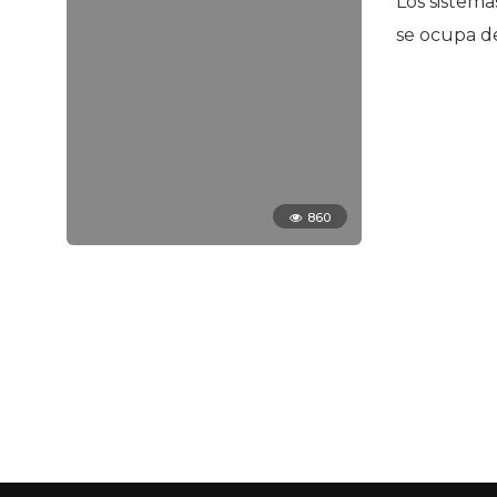
Los sistema
se ocupa de
860