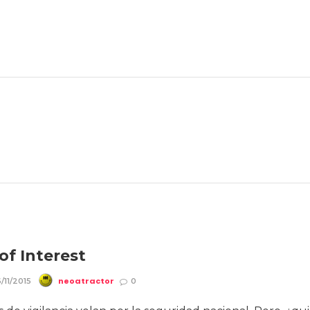
of Interest
neoatractor
/11/2015
0