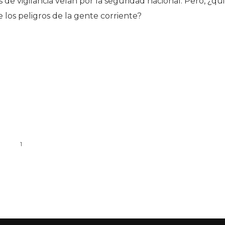
s de vigilancia velan por la seguridad nacional. Pero, ¿qu
 los peligros de la gente corriente?
1