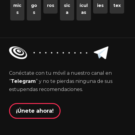
mic
go
ros
sic
ícul
ies
tex
s
s
a
as
Conéctate con tu móvil a nuestro canal en
“
Telegram
” y no te pierdas ninguna de sus
estupendas recomendaciones.
¡Únete ahora!