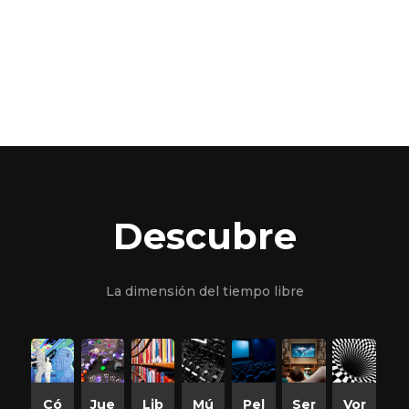
Descubre
La dimensión del tiempo libre
Có
Jue
Lib
Mú
Pel
Ser
Vor