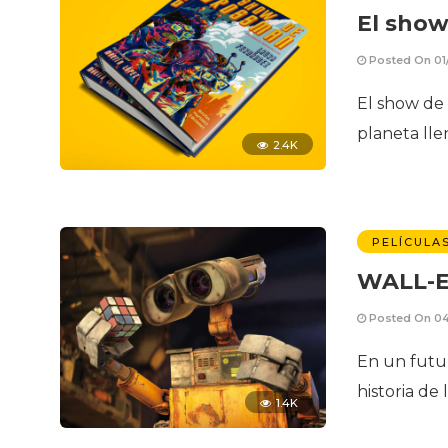
El sho
Posted On 01
El show de
planeta llen
2.4K
PELÍCULA
WALL-
Posted On 04
En un futur
historia de
1.4K