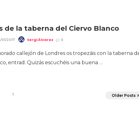
 de la taberna del Ciervo Blanco
Sergi Álvarez
/01/2017
0
norado callejón de Londres os tropezáis con la taberna d
nco, entrad. Quizás escuchéis una buena …
1
Older Posts