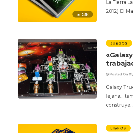
La Tierra L
2012) El Ma
2.5K
JUEGOS
«Galaxy
trabaja
Posted On 01
Galaxy Truc
893
lejana… tam
construye.
LIBROS