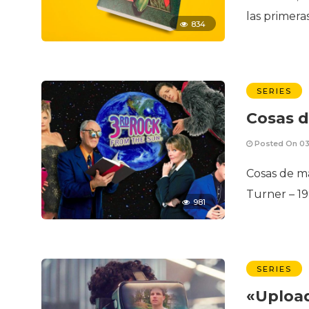
las primera
834
SERIES
Cosas 
Posted On 03
Cosas de m
Turner – 19
981
SERIES
«Upload