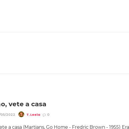
o, vete a casa
T. Leela
/05/2022
0
ete a casa (Martians, Go Home - Fredric Brown - 1955) Er