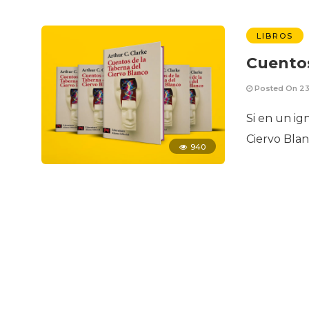
LIBROS
Cuentos
Posted On 23
Si en un ig
Ciervo Bla
940