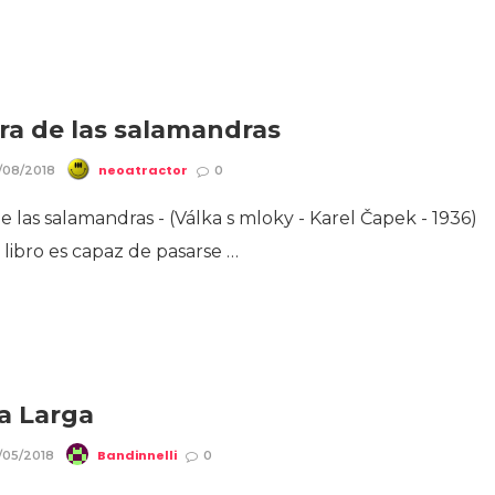
ra de las salamandras
neoatractor
/08/2018
0
e las salamandras - (Válka s mloky - Karel Čapek - 1936)
libro es capaz de pasarse …
ra Larga
Bandinnelli
/05/2018
0