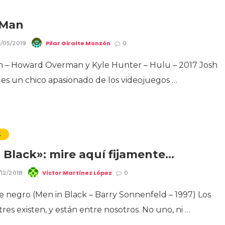
 Man
Pilar Giralte Monzón
/05/2019
0
 – Howard Overman y Kyle Hunter – Hulu – 2017 Josh
es un chico apasionado de los videojuegos …
S
 Black»: mire aquí fijamente…
Víctor Martínez López
/12/2018
0
 negro (Men in Black – Barry Sonnenfeld – 1997) Los
tres existen, y están entre nosotros. No uno, ni …