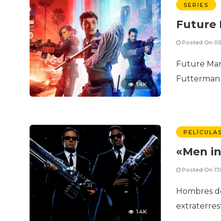
SERIES
Future
Posted On 05
Future Man
Futterman 
1.4K
PELÍCULA
«Men in
Posted On 17
Hombres de
extraterres
1.4K