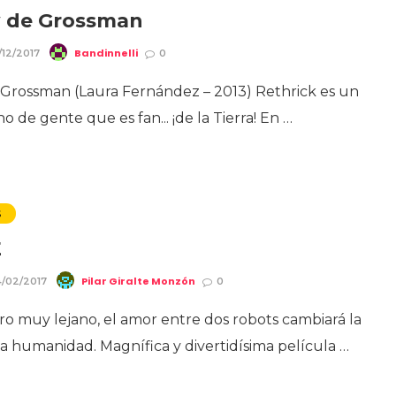
w de Grossman
Bandinnelli
/12/2017
0
 Grossman (Laura Fernández – 2013) Rethrick es un
o de gente que es fan... ¡de la Tierra! En …
S
E
Pilar Giralte Monzón
/02/2017
0
o muy lejano, el amor entre dos robots cambiará la
 la humanidad. Magnífica y divertidísima película …