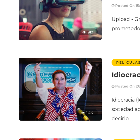
Posted On 15
Upload - G
prometedor 
912
PELÍCULA
Idiocrac
Posted On 28
Idiocracia 
sociedad ac
1.4K
decirlo …