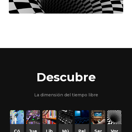
Descubre
La dimensión del tiempo libre
Có
Jue
Lib
Mú
Pel
Ser
Vor