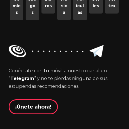
mic
go
ros
sic
ícul
ies
tex
s
s
a
as
Conéctate con tu móvil a nuestro canal en
“
Telegram
” y no te pierdas ninguna de sus
estupendas recomendaciones.
¡Únete ahora!