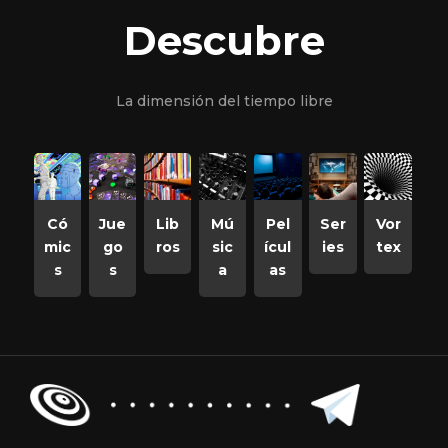
Descubre
La dimensión del tiempo libre
Có
Jue
Lib
Mú
Pel
Ser
Vor
mic
go
ros
sic
ícul
ies
tex
s
s
a
as