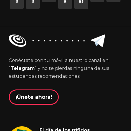
s
s
a
as
Conéctate con tu móvil a nuestro canal en
“
Telegram
” y no te pierdas ninguna de sus
estupendas recomendaciones.
¡Únete ahora!
El día de los trífidos