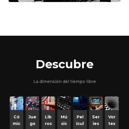
Descubre
La dimensión del tiempo libre
Có
Jue
Lib
Mú
Pel
Ser
Vor
mic
go
ros
sic
ícul
ies
tex