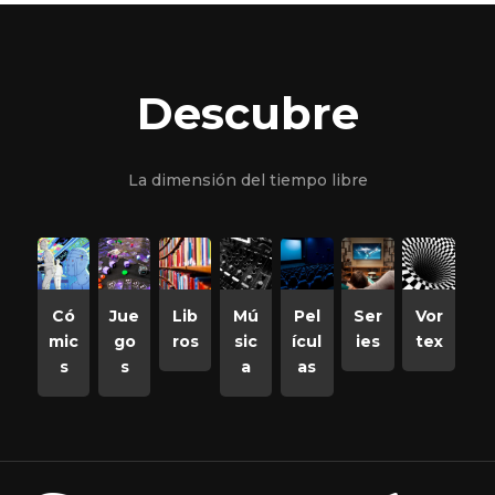
Descubre
La dimensión del tiempo libre
Có
Jue
Lib
Mú
Pel
Ser
Vor
mic
go
ros
sic
ícul
ies
tex
s
s
a
as