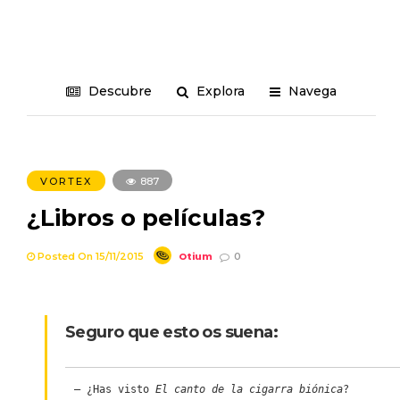
Descubre
Explora
Navega
VORTEX
887
¿Libros o películas?
Otium
Posted On 15/11/2015
0
Seguro que esto os suena:
– ¿Has visto 
El canto de la cigarra biónica
?
