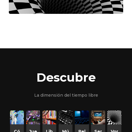
Descubre
La dimensión del tiempo libre
Có
Jue
Lib
Mú
Pel
Ser
Vor