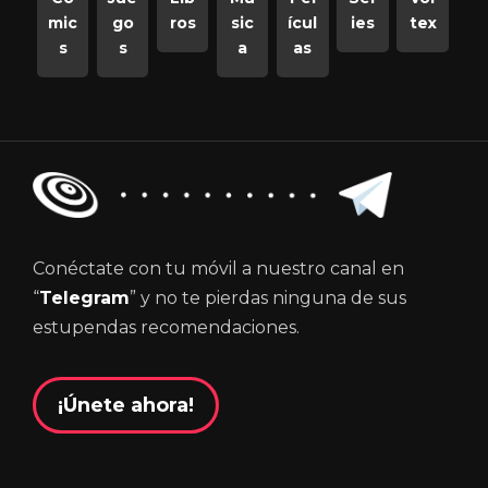
mic
go
ros
sic
ícul
ies
tex
s
s
a
as
Conéctate con tu móvil a nuestro canal en
“
Telegram
” y no te pierdas ninguna de sus
estupendas recomendaciones.
¡Únete ahora!