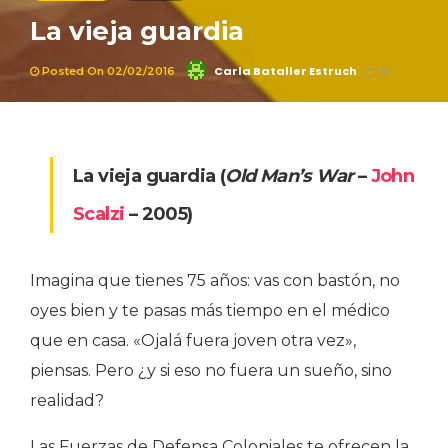
La vieja guardia
Carla Bataller Estruch
Posted On 02/02/2016
0
La vieja guardia (
Old Man’s War
–
John
Scalzi
– 2005)
Imagina que tienes 75 años: vas con bastón, no
oyes bien y te pasas más tiempo en el médico
que en casa. «Ojalá fuera joven otra vez»,
piensas. Pero ¿y si eso no fuera un sueño, sino
realidad?
Las Fuerzas de Defensa Coloniales te ofrecen la