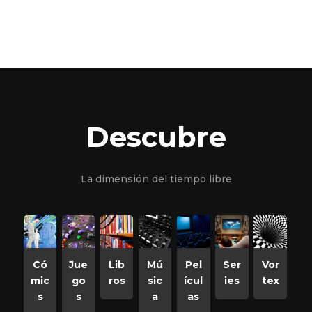
Descubre
La dimensión del tiempo libre
Có
Jue
Lib
Mú
Pel
Ser
Vor
mic
go
ros
sic
ícul
ies
tex
s
s
a
as