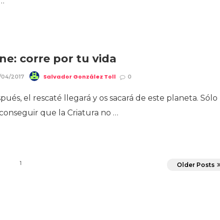
 …
ne: corre por tu vida
Salvador González Toll
/04/2017
0
pués, el rescaté llegará y os sacará de este planeta. Sólo
conseguir que la Criatura no …
1
Older Posts