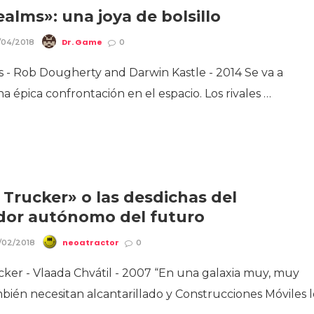
ealms»: una joya de bolsillo
Dr. Game
/04/2018
0
 - Rob Dougherty and Darwin Kastle - 2014 Se va a
a épica confrontación en el espacio. Los rivales …
 Trucker» o las desdichas del
dor autónomo del futuro
neoatractor
/02/2018
0
ker - Vlaada Chvátil - 2007 “En una galaxia muy, muy
bién necesitan alcantarillado y Construcciones Móviles 