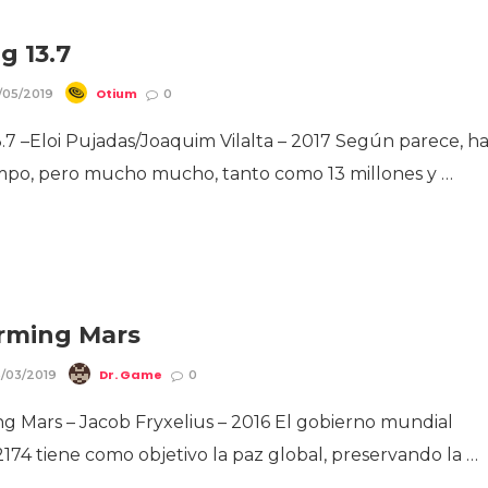
g 13.7
Otium
/05/2019
0
.7 –Eloi Pujadas/Joaquim Vilalta – 2017 Según parece, h
po, pero mucho mucho, tanto como 13 millones y …
rming Mars
Dr. Game
/03/2019
0
g Mars – Jacob Fryxelius – 2016 El gobierno mundial
174 tiene como objetivo la paz global, preservando la …