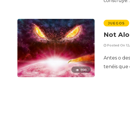
construye.
JUEGOS
Not Alo
Posted On 12
Antes o des
tenéis que 
898