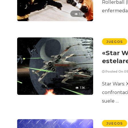
Rollerball 
enfermedad
1.0K
JUEGOS
«Star W
estelar
Posted On 09
Star Wars: 
1.1K
confrontaci
suele …
JUEGOS