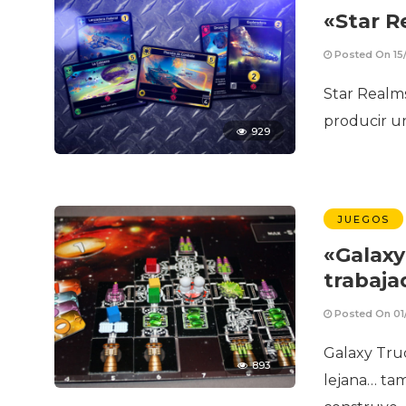
«Star R
Posted On 15
Star Realms
producir un
929
JUEGOS
«Galaxy
trabaja
Posted On 01
Galaxy Truc
893
lejana… tam