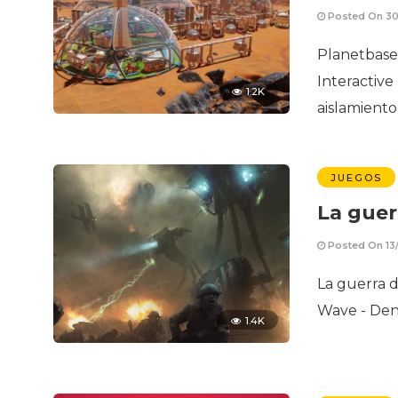
Posted On 3
Planetbase
Interactive
1.2K
aislamiento
JUEGOS
La guer
Posted On 13
La guerra 
Wave - Deni
1.4K