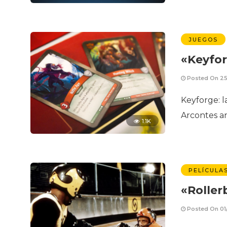
JUEGOS
«Keyfor
Posted On 25
Keyforge: l
Arcontes an
1.1K
PELÍCULA
«Roller
Posted On 01/