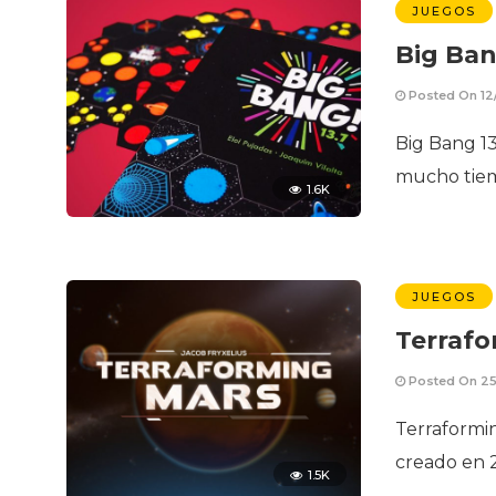
JUEGOS
Big Ban
Posted On 12
Big Bang 13
mucho tiem
1.6K
JUEGOS
Terrafo
Posted On 25
Terraformin
creado en 2
1.5K