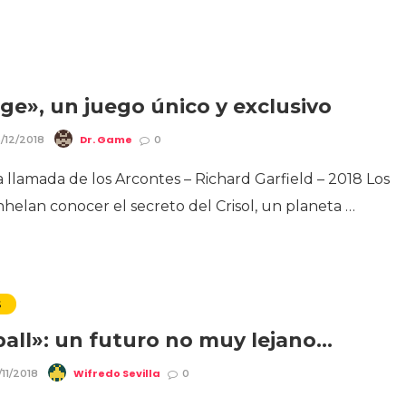
ge», un juego único y exclusivo
Dr. Game
/12/2018
0
a llamada de los Arcontes – Richard Garfield – 2018 Los
helan conocer el secreto del Crisol, un planeta …
S
ball»: un futuro no muy lejano…
Wifredo Sevilla
11/2018
0