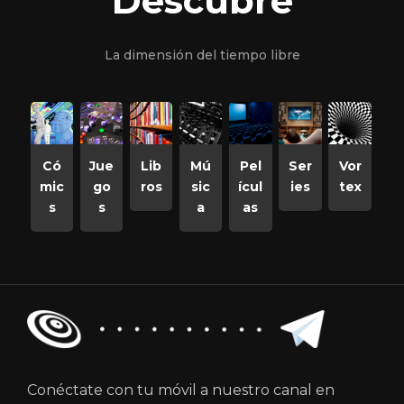
Descubre
La dimensión del tiempo libre
Có
Jue
Lib
Mú
Pel
Ser
Vor
mic
go
ros
sic
ícul
ies
tex
s
s
a
as
Conéctate con tu móvil a nuestro canal en