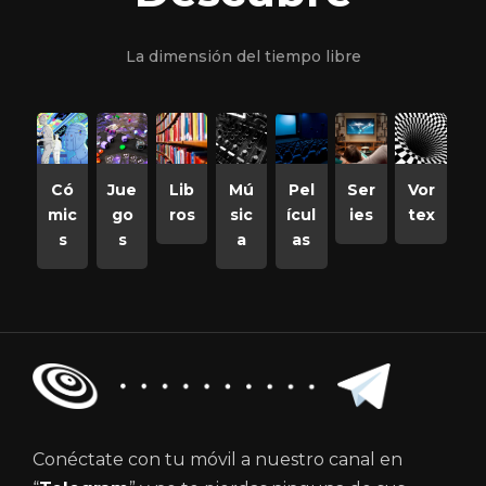
La dimensión del tiempo libre
Có
Jue
Lib
Mú
Pel
Ser
Vor
mic
go
ros
sic
ícul
ies
tex
s
s
a
as
Conéctate con tu móvil a nuestro canal en