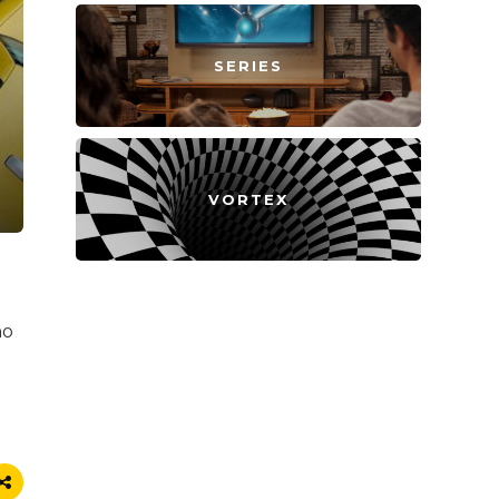
SERIES
VORTEX
no