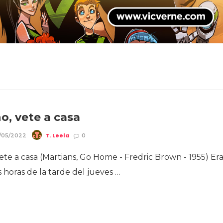
o, vete a casa
T. Leela
/05/2022
0
ete a casa (Martians, Go Home - Fredric Brown - 1955) Er
s horas de la tarde del jueves …