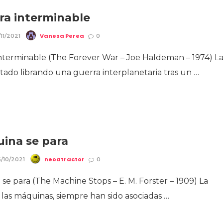
ra interminable
Vanesa Perea
11/2021
0
interminable (The Forever War – Joe Haldeman – 1974) L
stado librando una guerra interplanetaria tras un …
ina se para
neoatractor
/10/2021
0
se para (The Machine Stops – E. M. Forster – 1909) La
 las máquinas, siempre han sido asociadas …