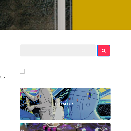
os
a
CÓMICS