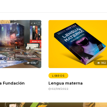
938
962
LIBROS
 La Fundación
Lengua materna
02/09/2022