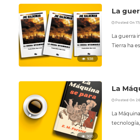
La guer
Posted On 17/
La guerra 
Tierra ha e
938
La Máqu
Posted On 26
La Máquina 
tecnología,
900