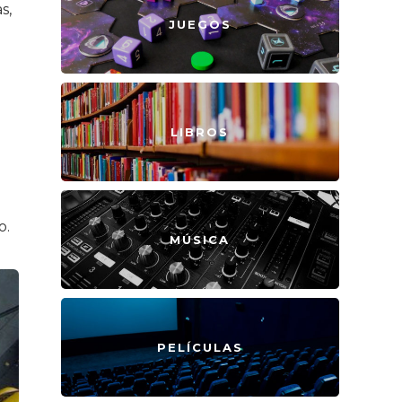
s,
JUEGOS
LIBROS
o.
MÚSICA
PELÍCULAS