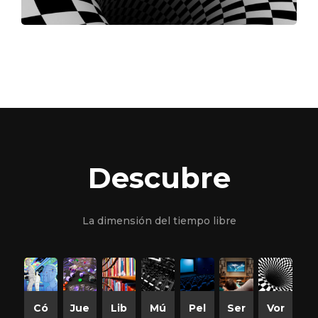
Descubre
La dimensión del tiempo libre
Có
Jue
Lib
Mú
Pel
Ser
Vor