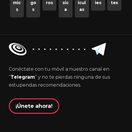
mic
go
ros
sic
ícul
ies
tex
s
s
a
as
Conéctate con tu móvil a nuestro canal en
“
Telegram
” y no te pierdas ninguna de sus
estupendas recomendaciones.
¡Únete ahora!