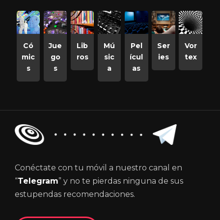
Có
Jue
Lib
Mú
Pel
Ser
Vor
mic
go
ros
sic
ícul
ies
tex
s
s
a
as
Conéctate con tu móvil a nuestro canal en
“
Telegram
” y no te pierdas ninguna de sus
estupendas recomendaciones.