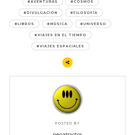
#AVENTURAS
#COSMOS
#DIVULGACIÓN
#FILOSOFÍA
#LIBROS
#MÚSICA
#UNIVERSO
#VIAJES EN EL TIEMPO
#VIAJES ESPACIALES
POSTED BY
neoatractor