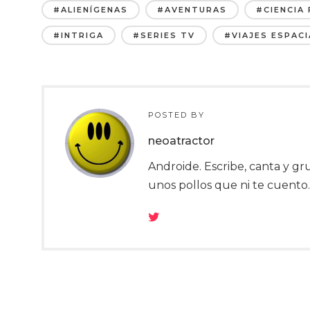
#ALIENÍGENAS
#AVENTURAS
#CIENCIA 
#INTRIGA
#SERIES TV
#VIAJES ESPACI
POSTED BY
neoatractor
Androide. Escribe, canta y g
unos pollos que ni te cuento..