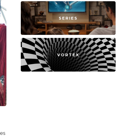
SERIES
VORTEX
res