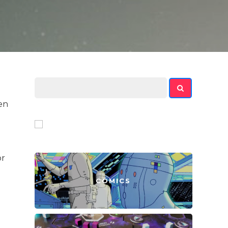
ien
or
CÓMICS