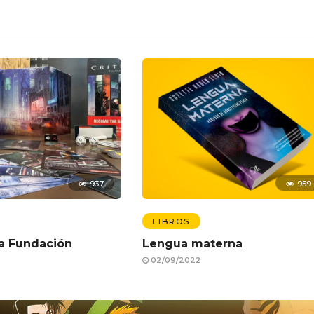
937
959
LIBROS
 La Fundación
Lengua materna
02/09/2022