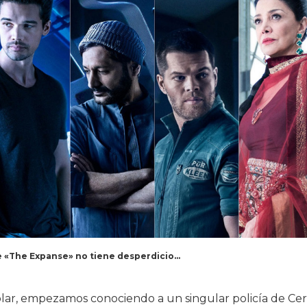
e «The Expanse» no tiene desperdicio…
solar, empezamos conociendo a un singular policía de Ce