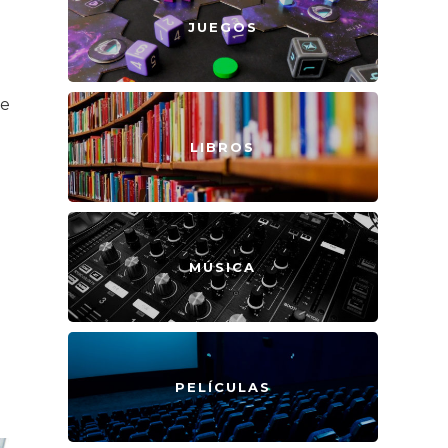
JUEGOS
se
LIBROS
MÚSICA
PELÍCULAS