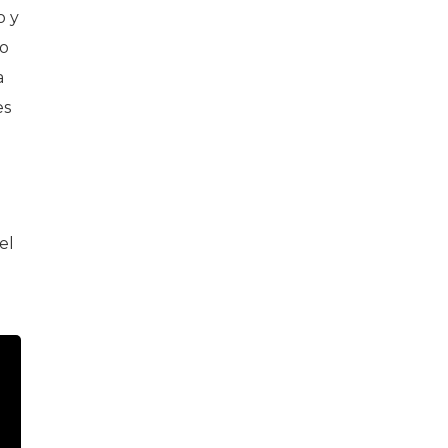
o y
mo
a
es
l
el