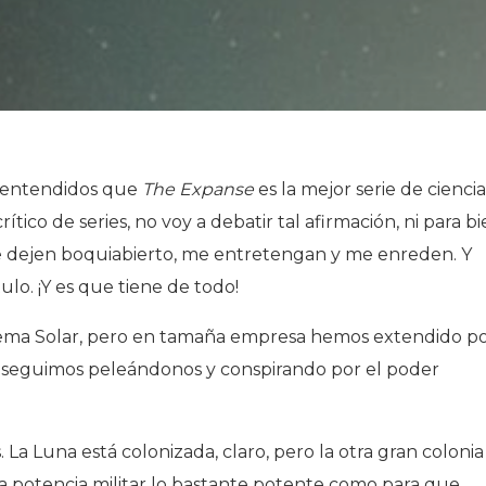
os entendidos que
The Expanse
es la mejor serie de ciencia
tico de series, no voy a debatir tal afirmación, ni para b
me dejen boquiabierto, me entretengan y me enreden. Y
lo. ¡Y es que tiene de todo!
tema Solar, pero en tamaña empresa hemos extendido p
y seguimos peleándonos y conspirando por el poder
 La Luna está colonizada, claro, pero la otra gran colonia
a potencia militar lo bastante potente como para que