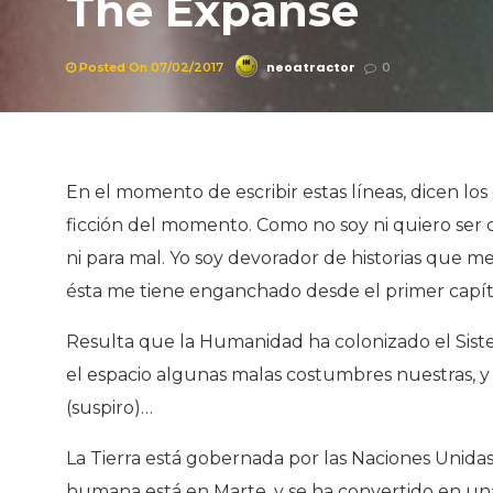
The Expanse
neoatractor
Posted On 07/02/2017
0
En el momento de escribir estas líneas, dicen l
ficción del momento. Como no soy ni quiero ser crí
ni para mal. Yo soy devorador de historias que 
ésta me tiene enganchado desde el primer capítu
Resulta que la Humanidad ha colonizado el Sis
el espacio algunas malas costumbres nuestras, 
(suspiro)…
La Tierra está gobernada por las Naciones Unidas.
humana está en Marte, y se ha convertido en un