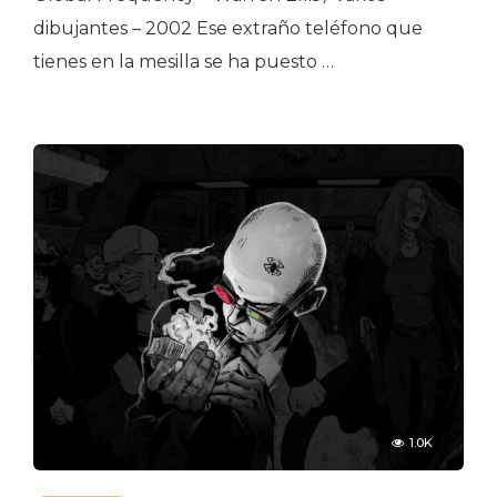
dibujantes – 2002 Ese extraño teléfono que
tienes en la mesilla se ha puesto …
1.0K