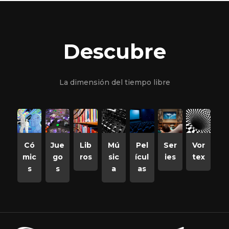
Descubre
La dimensión del tiempo libre
Có
Jue
Lib
Mú
Pel
Ser
Vor
mic
go
ros
sic
ícul
ies
tex
s
s
a
as