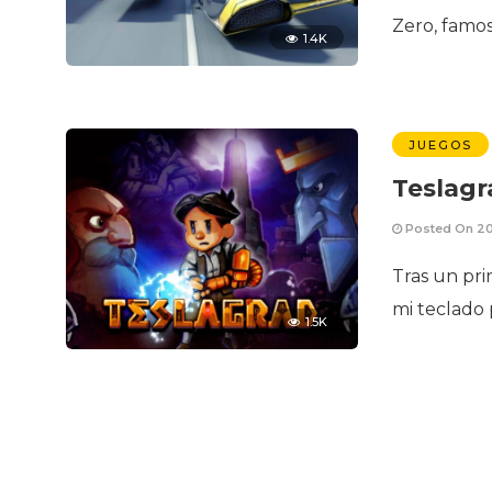
Zero, famos
1.4K
JUEGOS
Teslag
Posted On 20
Tras un pr
mi teclado 
1.5K