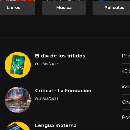
Libros
Música
Películas
El día de los trífidos
Pro
12/09/2023
«Bi
«Vi
Critical - La Fundación
21/02/2023
Cha
Pod
Lengua materna