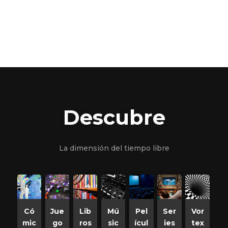
Descubre
La dimensión del tiempo libre
Có
Jue
Lib
Mú
Pel
Ser
Vor
mic
go
ros
sic
ícul
ies
tex