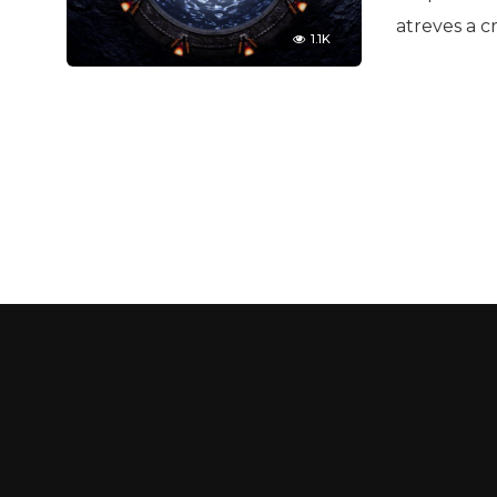
atreves a c
1.1K