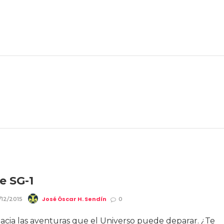
e SG-1
José Óscar H. Sendín
/12/2015
0
acia las aventuras que el Universo puede deparar. ¿Te