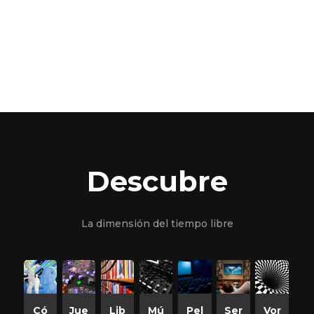
Descubre
La dimensión del tiempo libre
Có
Jue
Lib
Mú
Pel
Ser
Vor