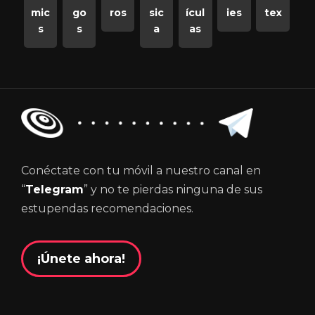
mic
go
ros
sic
ícul
ies
tex
s
s
a
as
Conéctate con tu móvil a nuestro canal en
“
Telegram
” y no te pierdas ninguna de sus
estupendas recomendaciones.
¡Únete ahora!