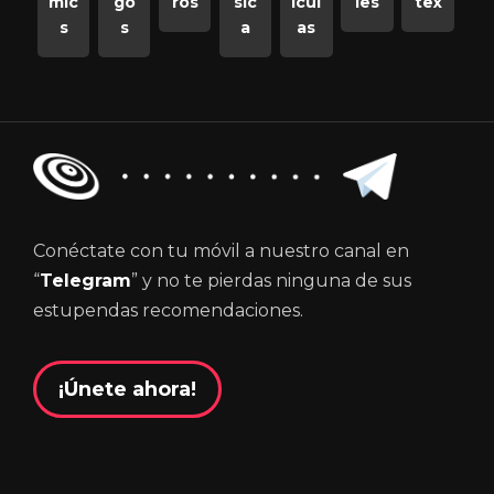
mic
go
ros
sic
ícul
ies
tex
s
s
a
as
Conéctate con tu móvil a nuestro canal en
“
Telegram
” y no te pierdas ninguna de sus
estupendas recomendaciones.
¡Únete ahora!