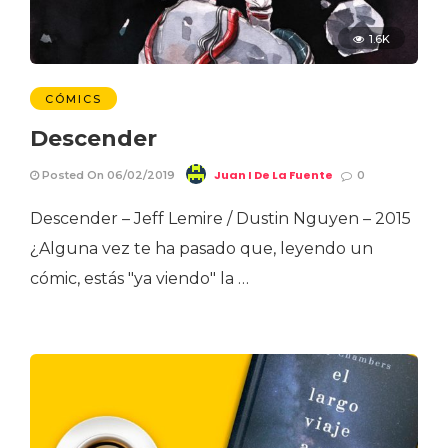
1.6K
CÓMICS
Descender
Juan I De La Fuente
Posted On 06/02/2019
0
Descender – Jeff Lemire / Dustin Nguyen – 2015
¿Alguna vez te ha pasado que, leyendo un
cómic, estás "ya viendo" la …