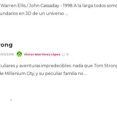
 Warren Ellis / John Cassaday - 1998 A la larga todos som
cundarios en 3D de un universo …
rong
Víctor Martínez López
/03/2016
0
culiares y aventuras impredecibles: nada que Tom Stron
de Millenium City, y su peculiar familia no …
1