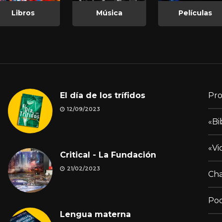
Libros
Música
Películas
El día de los trífidos
Pro
12/09/2023
«Bi
«Vi
Critical - La Fundación
21/02/2023
Cha
Pod
Lengua materna