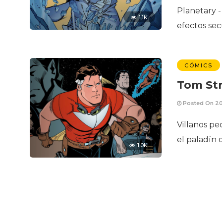
Planetary -
1.1K
efectos se
CÓMICS
Tom St
Posted On 20
Villanos pe
el paladín 
1.0K