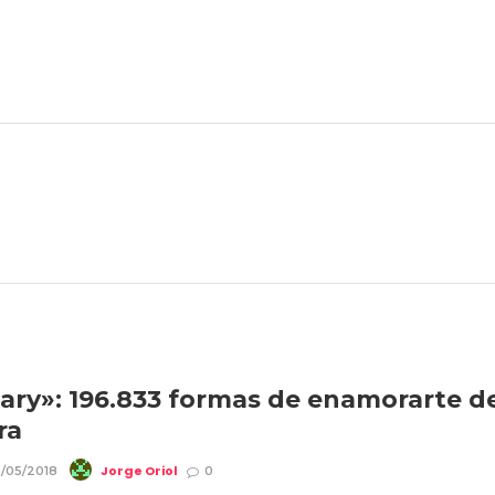
ary»: 196.833 formas de enamorarte d
ra
Jorge Oriol
/05/2018
0