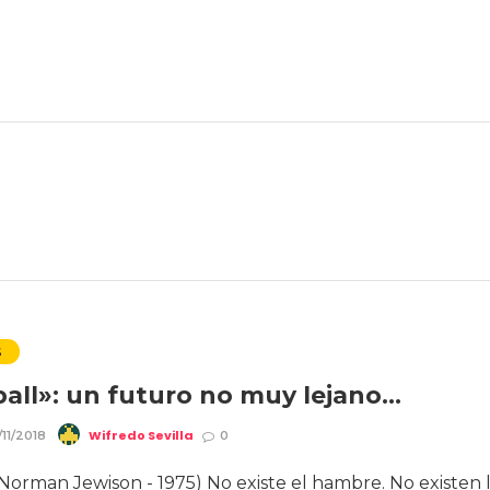
S
ball»: un futuro no muy lejano…
Wifredo Sevilla
11/2018
0
(Norman Jewison - 1975) No existe el hambre. No existen 