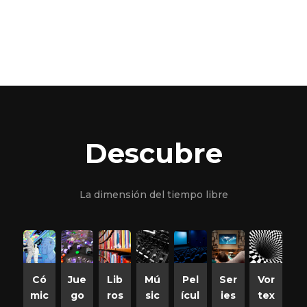
Descubre
La dimensión del tiempo libre
Có
Jue
Lib
Mú
Pel
Ser
Vor
mic
go
ros
sic
ícul
ies
tex