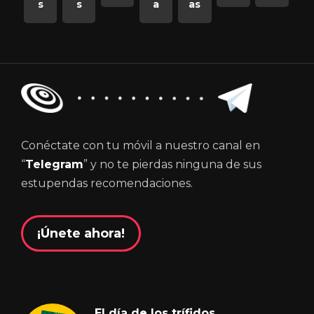
s
s
a
as
Conéctate con tu móvil a nuestro canal en
“
Telegram
” y no te pierdas ninguna de sus
estupendas recomendaciones.
¡Únete ahora!
El día de los trífidos