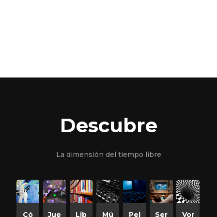
Descubre
La dimensión del tiempo libre
Có
Jue
Lib
Mú
Pel
Ser
Vor