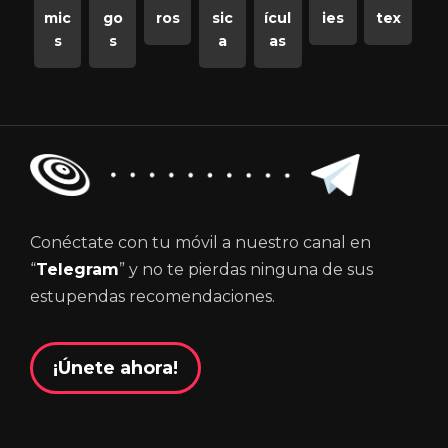
mic
go
ros
sic
ícul
ies
tex
s
s
a
as
Conéctate con tu móvil a nuestro canal en
“
Telegram
” y no te pierdas ninguna de sus
estupendas recomendaciones.
¡Únete ahora!