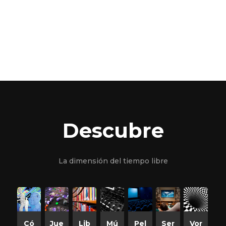
Descubre
La dimensión del tiempo libre
Có
Jue
Lib
Mú
Pel
Ser
Vor