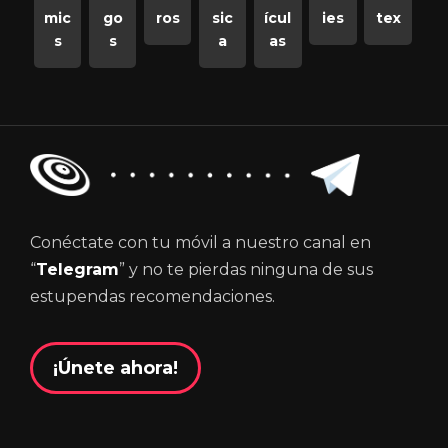
mic
go
ros
sic
ícul
ies
tex
s
s
a
as
Conéctate con tu móvil a nuestro canal en
“
Telegram
” y no te pierdas ninguna de sus
estupendas recomendaciones.
¡Únete ahora!