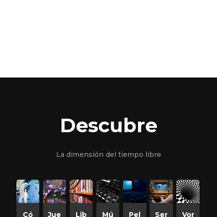
Descubre
La dimensión del tiempo libre
Có
Jue
Lib
Mú
Pel
Ser
Vor