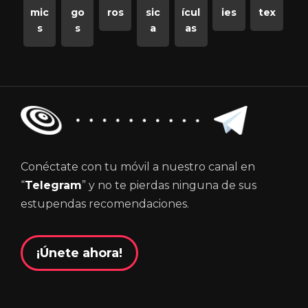
mic
go
ros
sic
ícul
ies
tex
s
s
a
as
Conéctate con tu móvil a nuestro canal en
“
Telegram
” y no te pierdas ninguna de sus
estupendas recomendaciones.
¡Únete ahora!