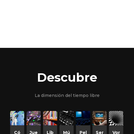
Descubre
La dimensión del tiempo libre
Có
Jue
Lib
Mú
Pel
Ser
Vor