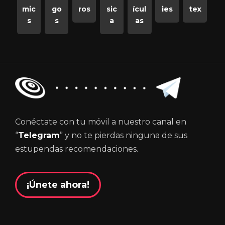
mic
go
ros
sic
ícul
ies
tex
s
s
a
as
Conéctate con tu móvil a nuestro canal en
“
Telegram
” y no te pierdas ninguna de sus
estupendas recomendaciones.
¡Únete ahora!