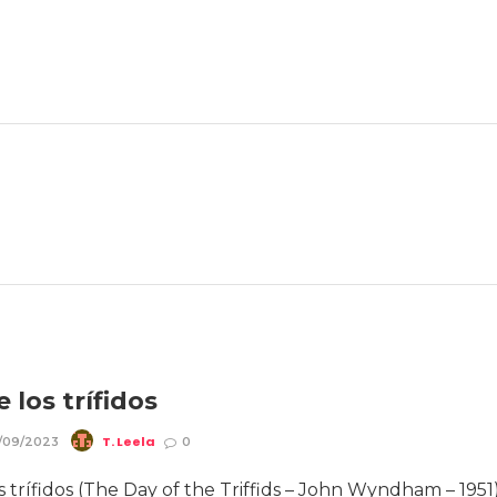
e los trífidos
T. Leela
/09/2023
0
os trífidos (The Day of the Triffids – John Wyndham – 1951