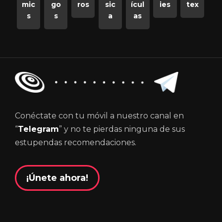
mic
go
ros
sic
ícul
ies
tex
s
s
a
as
Conéctate con tu móvil a nuestro canal en
“
Telegram
” y no te pierdas ninguna de sus
estupendas recomendaciones.
¡Únete ahora!