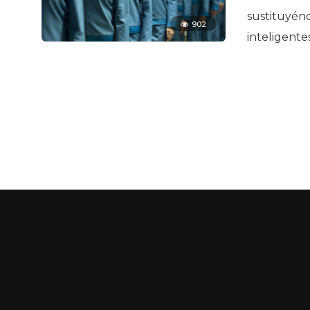
sustituyénd
902
inteligente