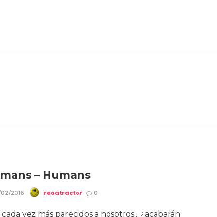
umans – Humans
neoatractor
/02/2016
0
 cada vez más parecidos a nosotros... ¿acabarán