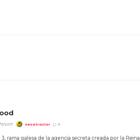
ood
neoatractor
11/2017
0
, rama galesa de la agencia secreta creada por la Reina