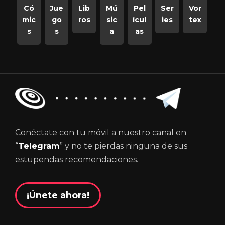
Có
Jue
Lib
Mú
Pel
Ser
Vor
mic
go
ros
sic
ícul
ies
tex
s
s
a
as
Conéctate con tu móvil a nuestro canal en
“
Telegram
” y no te pierdas ninguna de sus
estupendas recomendaciones.
¡Únete ahora!