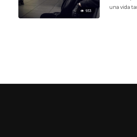
una vida ta
933