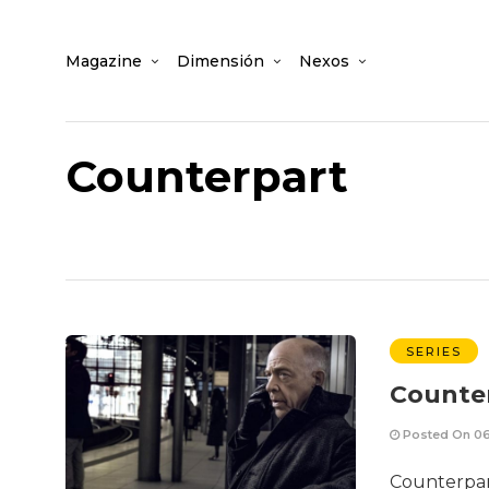
Magazine
Dimensión
Nexos
Counterpart
SERIES
Counte
Posted On 06
Counterpart