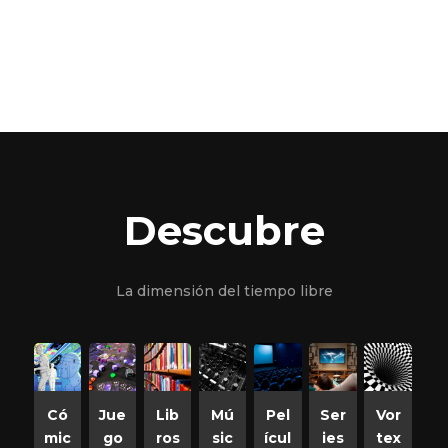
Descubre
La dimensión del tiempo libre
Có
Jue
Lib
Mú
Pel
Ser
Vor
mic
go
ros
sic
ícul
ies
tex