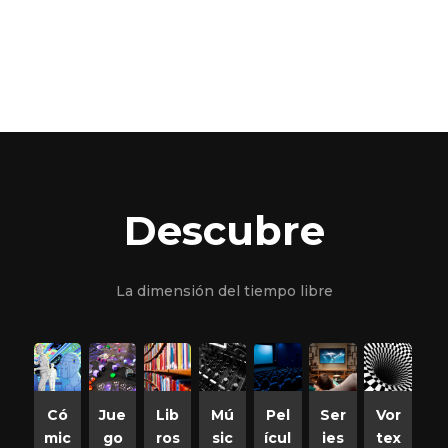
Descubre
La dimensión del tiempo libre
Có
Jue
Lib
Mú
Pel
Ser
Vor
mic
go
ros
sic
ícul
ies
tex