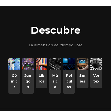
Descubre
La dimensión del tiempo libre
Có
Jue
Lib
Mú
Pel
Ser
Vor
mic
go
ros
sic
ícul
ies
tex
s
s
a
as