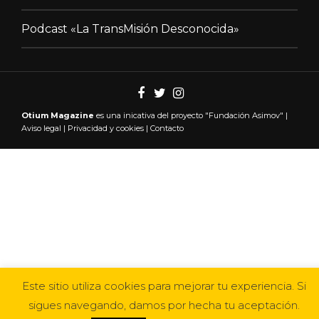
Podcast «La TransMisión Desconocida»
Otium Magazine
es una inicativa del proyecto "
Fundación Asimov"
|
Aviso legal
|
Privacidad y cookies
|
Contacto
Este sitio utiliza cookies para mejorar tu experiencia. Si
sigues navegando, damos por hecha tu aceptación.