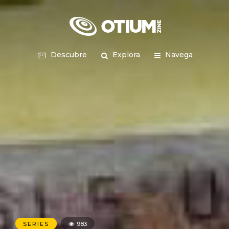
Descubre
Explora
Navega
SERIES
983